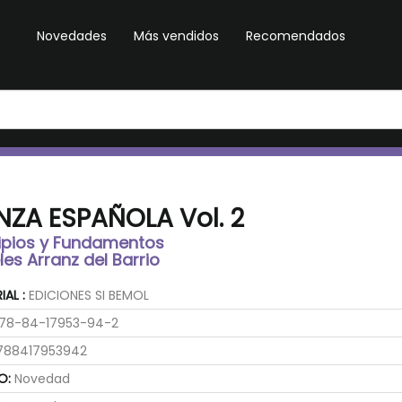
Novedades
Más vendidos
Recomendados
ZA ESPAÑOLA Vol. 2
cipios y Fundamentos
es Arranz del Barrio
IAL :
EDICIONES SI BEMOL
78-84-17953-94-2
88417953942
O:
Novedad