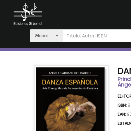
DAN
Prin
Ángel
EDITOR
ISBN:
9
EAN:
97
ESTAD